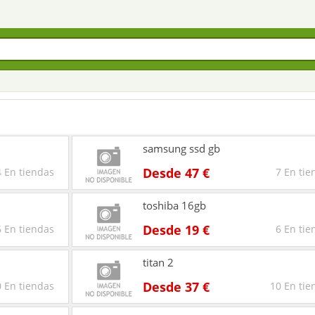
samsung ssd gb
Desde 47 €
4 En tiendas
7 En tie
toshiba 16gb
Desde 19 €
6 En tiendas
6 En tie
titan 2
Desde 37 €
 En tiendas
10 En tie