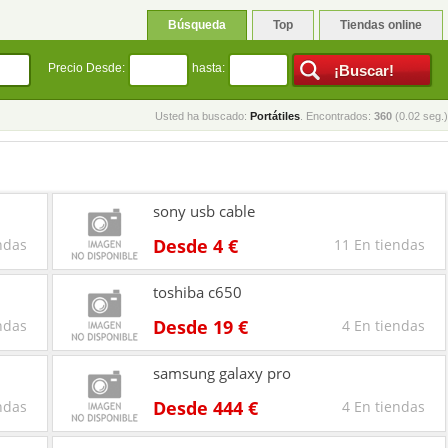
Búsqueda
Top
Tiendas online
Precio Desde:
hasta:
Usted ha buscado:
Portátiles
. Encontrados:
360
(0.02 seg.)
sony usb cable
Desde 4 €
ndas
11 En tiendas
toshiba c650
Desde 19 €
ndas
4 En tiendas
samsung galaxy pro
Desde 444 €
ndas
4 En tiendas