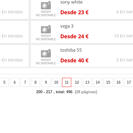
sony white
Desde 23 €
4 En tiendas
6 En tie
vega 3
Desde 24 €
4 En tiendas
10 En tie
toshiba 55
Desde 40 €
 En tiendas
5 En tie
5
6
7
8
9
10
11
12
13
14
15
16
17
200 - 217 , total: 496
(28 páginas)