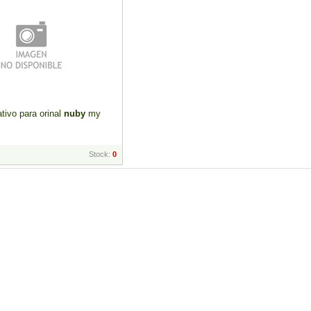
tivo para orinal
nuby
my
Stock:
0