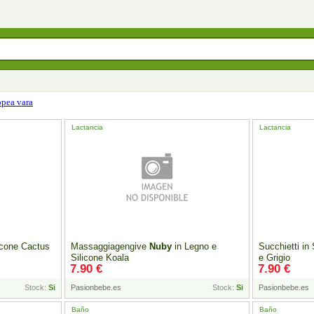
opea vara
Lactancia
Lactancia
icone Cactus
Massaggiagengive
Nuby
in Legno e
Succhietti in
Silicone Koala
e Grigio
7.90 €
7.90 €
Stock:
Si
Pasionbebe.es
Stock:
Si
Pasionbebe.es
Baño
Baño