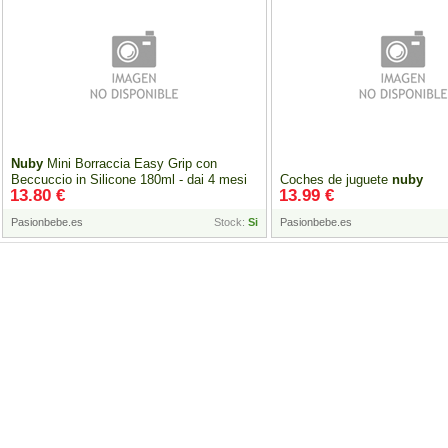
Nuby
Mini Borraccia Easy Grip con
Beccuccio in Silicone 180ml - dai 4 mesi
Coches de juguete
nuby
13.80 €
13.99 €
in sù
Pasionbebe.es
Stock:
Si
Pasionbebe.es