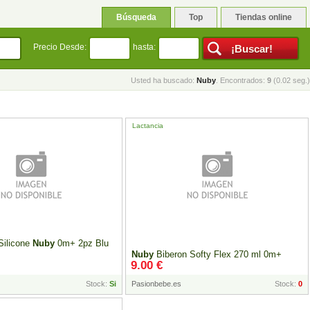
Búsqueda
Top
Tiendas online
Precio Desde:
hasta:
Usted ha buscado:
Nuby
. Encontrados:
9
(0.02 seg.)
Lactancia
 Silicone
Nuby
0m+ 2pz Blu
Nuby
Biberon Softy Flex 270 ml 0m+
9.00 €
Stock:
Si
Pasionbebe.es
Stock:
0