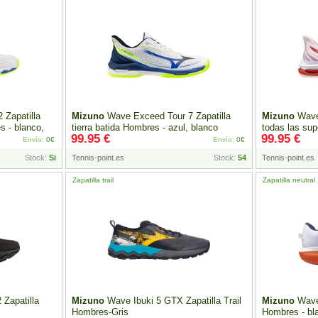
 Zapatilla
Mizuno
Wave Exceed Tour 7 Zapatilla
Mizuno
Wave 
s - blanco,
tierra batida Hombres - azul, blanco
todas las sup
99.95 €
99.95 €
rojo
Envío:
0€
Envío:
0€
Stock:
Si
Tennis-point.es
Stock:
54
Tennis-point.es
Zapatilla trail
Zapatilla neutral
Zapatilla
Mizuno
Wave Ibuki 5 GTX Zapatilla Trail
Mizuno
Wave 
Hombres-Gris
Hombres - bl