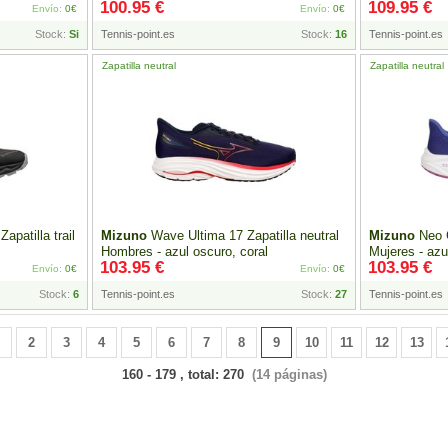
100.95 €
109.95 €
Envío:
0€
Envío:
0€
Stock:
Si
Tennis-point.es
Stock:
16
Tennis-point.es
Zapatilla neutral
Zapatilla neutral
patilla trail
Mizuno
Wave Ultima 17 Zapatilla neutral
Mizuno
Neo C
Hombres - azul oscuro, coral
Mujeres - azul
103.95 €
103.95 €
Envío:
0€
Envío:
0€
Stock:
6
Tennis-point.es
Stock:
27
Tennis-point.es
2
3
4
5
6
7
8
9
10
11
12
13
160 - 179 , total: 270
(14 páginas)