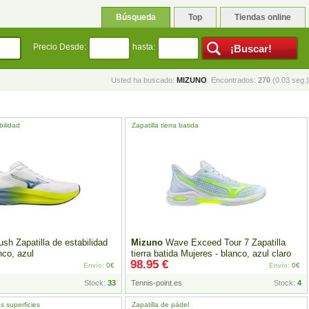
Búsqueda
Top
Tiendas online
Precio Desde:
hasta:
Usted ha buscado:
MIZUNO
. Encontrados:
270
(0.03 seg.)
bilidad
Zapatilla tierra batida
ush Zapatilla de estabilidad
Mizuno
Wave Exceed Tour 7 Zapatilla
nco, azul
tierra batida Mujeres - blanco, azul claro
98.95 €
Envío:
0€
Envío:
0€
Stock:
33
Tennis-point.es
Stock:
4
as superficies
Zapatilla de pádel