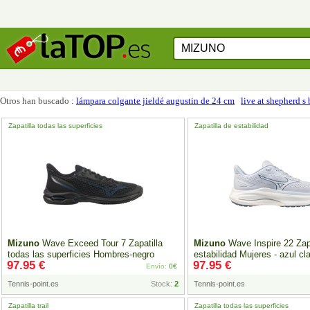
Otros han buscado :
lámpara colgante jieldé augustin de 24 cm
live at shepherd s
Zapatilla todas las superficies
Zapatilla de estabilidad
Mizuno
Wave Exceed Tour 7 Zapatilla
Mizuno
Wave Inspire 22 Zapa
todas las superficies Hombres-negro
estabilidad Mujeres - azul cl
97.95 €
97.95 €
Envío:
0€
Tennis-point.es
Stock:
2
Tennis-point.es
Zapatilla trail
Zapatilla todas las superficies