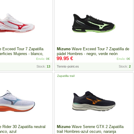
Exceed Tour 7 Zapatilla
Mizuno
Wave Exceed Tour 7 Zapatilla de
erficies Mujeres - blanco,
pádel Hombres - negro, verde neón
99.95 €
Envío:
0€
Envío:
0€
Stock:
13
Tennis-point.es
Stock:
2
Zapatilla trail
Rider 30 Zapatilla neutral
Mizuno
Wave Serene GTX 2 Zapatilla
anco, azul
trail Hombres-azul oscuro, naranja