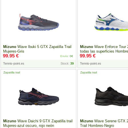
Mizuno
Wave Ibuki 5 GTX Zapatilla Trail
Mizuno
Wave Enforce Tour 2
Mujeres-Gris
todas las superficies Hombre
99.95 €
99.95 €
lima
Envío:
0€
Tennis-point.es
Stock:
39
Tennis-point.es
Zapatilla trail
Zapatilla trail
Mizuno
Wave Daichi 9 GTX Zapatilla trail
Mizuno
Wave Serene GTX 2 
Mujeres-azul oscuro, rojo neón
Trail Hombres-Negro