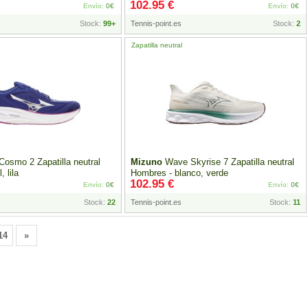
102.95 €
Envío:
0€
Envío:
0€
Stock:
99+
Tennis-point.es
Stock:
2
Zapatilla neutral
osmo 2 Zapatilla neutral
Mizuno
Wave Skyrise 7 Zapatilla neutral
, lila
Hombres - blanco, verde
102.95 €
Envío:
0€
Envío:
0€
Stock:
22
Tennis-point.es
Stock:
11
14
»