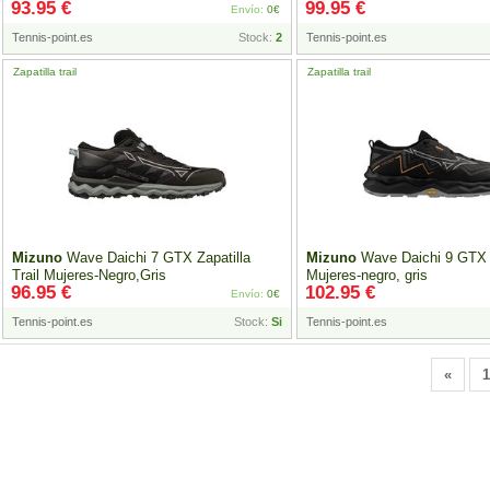
93.95 €
99.95 €
Envío:
0€
Tennis-point.es
Stock:
2
Tennis-point.es
Zapatilla trail
Zapatilla trail
Mizuno
Wave Daichi 7 GTX Zapatilla
Mizuno
Wave Daichi 9 GTX Za
Trail Mujeres-Negro,Gris
Mujeres-negro, gris
96.95 €
102.95 €
Envío:
0€
Tennis-point.es
Stock:
Si
Tennis-point.es
«
1