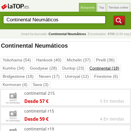
Búsqueda
Top
Tiendas online
Usted ha buscado:
Continental Neumáticos
. Encontrados:
9700
(0.04 seg.)
Continental Neumáticos
Yokohama (54)
Hankook (40)
Michelin (37)
Pirelli (36)
Kumho (34)
Goodyear (28)
Dunlop (23)
Continental (18)
Bridgestone (18)
Nexen (17)
Uniroyal (12)
Firestone (6)
Kormoran (4)
Sava (3)
continental 215
Desde 57 €
5 En tiendas
continental r15
Desde 59 €
4 En tiendas
continental r19