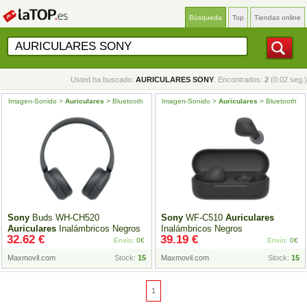
Búsqueda
Top
Tiendas online
Usted ha buscado:
AURICULARES SONY
. Encontrados:
2
(0.02 seg.)
Imagen-Sonido >
Auriculares
> Bluetooth
Imagen-Sonido >
Auriculares
> Bluetooth
Sony
Buds WH-CH520
Sony
WF-C510
Auriculares
Auriculares
Inalámbricos Negros
Inalámbricos Negros
32.62 €
39.19 €
Envío:
0€
Envío:
0€
Maxmovil.com
Stock:
15
Maxmovil.com
Stock:
15
1