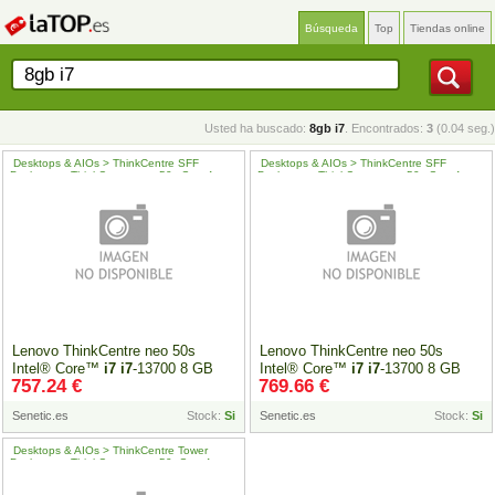
Búsqueda
Top
Tiendas online
Usted ha buscado:
8gb i7
. Encontrados:
3
(0.04 seg.)
Desktops & AIOs > ThinkCentre SFF
Desktops & AIOs > ThinkCentre SFF
Desktops > ThinkCentre neo 50s Gen 4
Desktops > ThinkCentre neo 50s Gen 4
Lenovo ThinkCentre neo 50s
Lenovo ThinkCentre neo 50s
Intel® Core™
i7
i7
-13700 8 GB
Intel® Core™
i7
i7
-13700 8 GB
757.24 €
769.66 €
12JF0023PB
12JF001WPB
Senetic.es
Stock:
Si
Senetic.es
Stock:
Si
Desktops & AIOs > ThinkCentre Tower
Desktops > ThinkCentre neo 50t Gen 4