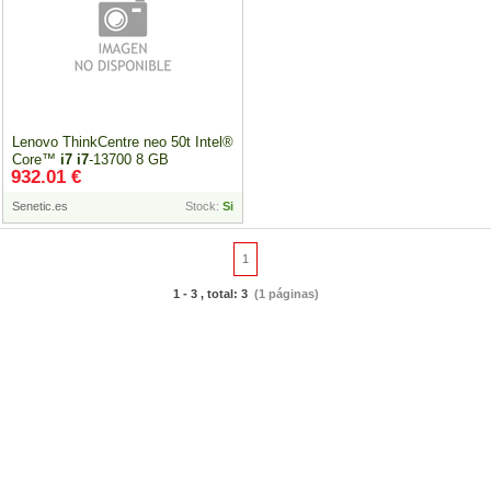
Lenovo ThinkCentre neo 50t Intel®
Core™
i7
i7
-13700 8 GB
932.01 €
12JB003FPB
Senetic.es
Stock:
Si
1
1 - 3 , total: 3
(1 páginas)