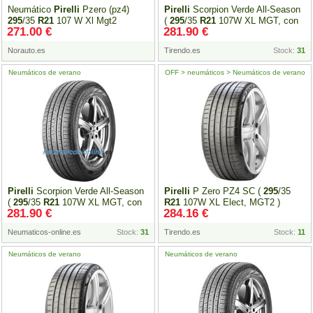
Neumático
Pirelli
Pzero (pz4)
Pirelli
Scorpion Verde All-Season
295
/35
R21
107 W Xl Mgt2
(
295
/35
R21
107W XL MGT, con
271.00 €
281.90 €
protector de llanta (MFS) )
Norauto.es
Tirendo.es
Stock:
31
Neumáticos de verano
OFF > neumáticos > Neumáticos de verano
Pirelli
Scorpion Verde All-Season
Pirelli
P Zero PZ4 SC (
295
/35
(
295
/35
R21
107W XL MGT, con
R21
107W XL Elect, MGT2 )
281.90 €
284.16 €
protector de llanta (MFS) )
Neumaticos-online.es
Stock:
31
Tirendo.es
Stock:
11
Neumáticos de verano
Neumáticos de verano