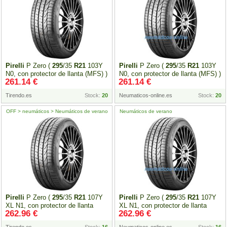
Pirelli
P Zero (
295
/35
R21
103Y
Pirelli
P Zero (
295
/35
R21
103Y
N0, con protector de llanta (MFS) )
N0, con protector de llanta (MFS) )
261.14 €
261.14 €
Tirendo.es
Stock:
20
Neumaticos-online.es
Stock:
20
OFF > neumáticos > Neumáticos de verano
Neumáticos de verano
Pirelli
P Zero (
295
/35
R21
107Y
Pirelli
P Zero (
295
/35
R21
107Y
XL N1, con protector de llanta
XL N1, con protector de llanta
262.96 €
262.96 €
(MFS) )
(MFS) )