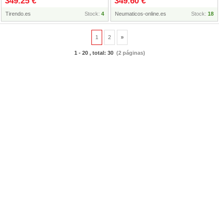
349.25 €
349.60 €
de llanta (MFS) )
)
Tirendo.es
Stock:
4
Neumaticos-online.es
Stock:
18
1
2
»
1 - 20 , total: 30
(2 páginas)