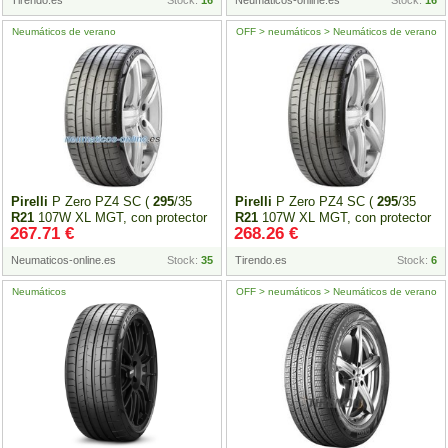
Tirendo.es
Stock:
16
Neumaticos-online.es
Stock:
16
Neumáticos de verano
OFF > neumáticos > Neumáticos de verano
Pirelli
P Zero PZ4 SC (
295
/35
Pirelli
P Zero PZ4 SC (
295
/35
R21
107W XL MGT, con protector
R21
107W XL MGT, con protector
267.71 €
268.26 €
de llanta (MFS) )
de llanta (MFS) )
Neumaticos-online.es
Stock:
35
Tirendo.es
Stock:
6
Neumáticos
OFF > neumáticos > Neumáticos de verano