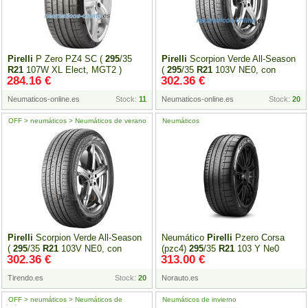
Pirelli
P Zero PZ4 SC (
295
/35
Pirelli
Scorpion Verde All-Season
R21
107W XL Elect, MGT2 )
(
295
/35
R21
103V NE0, con
284.16 €
302.36 €
protector de llanta (MFS) )
Neumaticos-online.es
Stock:
11
Neumaticos-online.es
Stock:
20
OFF > neumáticos > Neumáticos de verano
Neumáticos
Pirelli
Scorpion Verde All-Season
Neumático
Pirelli
Pzero Corsa
(
295
/35
R21
103V NE0, con
(pzc4)
295
/35
R21
103 Y Ne0
302.36 €
313.00 €
protector de llanta (MFS) )
Tirendo.es
Stock:
20
Norauto.es
OFF > neumáticos > Neumáticos de
Neumáticos de invierno
invierno