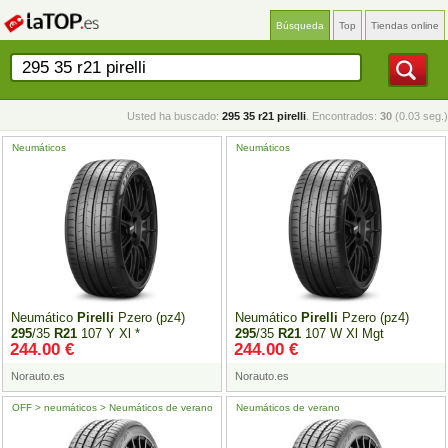
Búsqueda
Top
Tiendas online
Usted ha buscado:
295 35 r21 pirelli
. Encontrados:
30
(0.03 seg.)
Neumáticos
Neumáticos
Neumático
Pirelli
Pzero (pz4)
Neumático
Pirelli
Pzero (pz4)
295
/35
R21
107 Y Xl *
295
/35
R21
107 W Xl Mgt
244.00 €
244.00 €
Norauto.es
Norauto.es
OFF > neumáticos > Neumáticos de verano
Neumáticos de verano