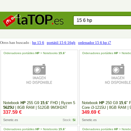
Otros han buscado :
hp 15 6
portátil 15 6 16gb
ordenador 15 6 hp i7
Ordenadores portátiles
HP
> Notebooks
15
,
6
"
Ordenadores portátiles
HP
> Noteb
Notebook
HP
255 G9
15
,
6
" FHD | Ryzen 5
Notebook
HP
250 G9
15
,
6
" 
5625U
| 8GB RAM | 512GB 9M3H2AT
Core i3-1215U | 8GB RAM |
337.59 €
349.69 €
Senetic.es
Stock:
Si
Senetic.es
Ordenadores portátiles
HP
> Notebooks
15
,
6
"
Ordenadores portátiles
HP
> Noteb