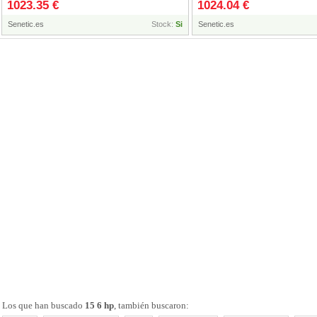
1023.35 €
1024.04 €
968R3ET#AKD
Senetic.es
Stock:
Si
Senetic.es
Los que han buscado
15 6 hp
, también buscaron: