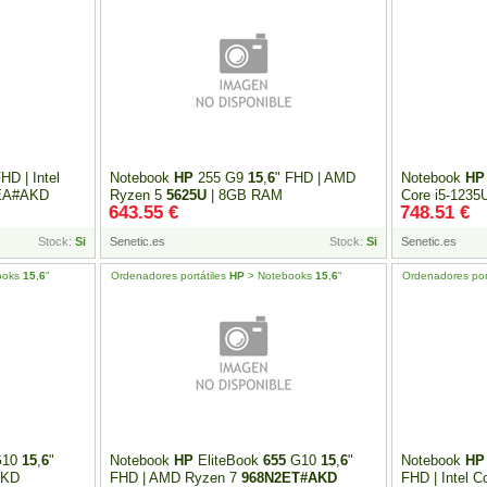
FHD | Intel
Notebook
HP
255 G9
15
,
6
" FHD | AMD
Notebook
HP
EA#AKD
Ryzen 5
5625U
| 8GB RAM
Core i5-1235
643.55 €
748.51 €
6
F2C5EA#AKD
Stock:
Si
Senetic.es
Stock:
Si
Senetic.es
ooks
15
,
6
"
Ordenadores portátiles
HP
> Notebooks
15
,
6
"
Ordenadores por
G10
15
,
6
"
Notebook
HP
EliteBook
655
G10
15
,
6
"
Notebook
HP
AKD
FHD | AMD Ryzen 7
968N2ET#AKD
FHD | Intel 