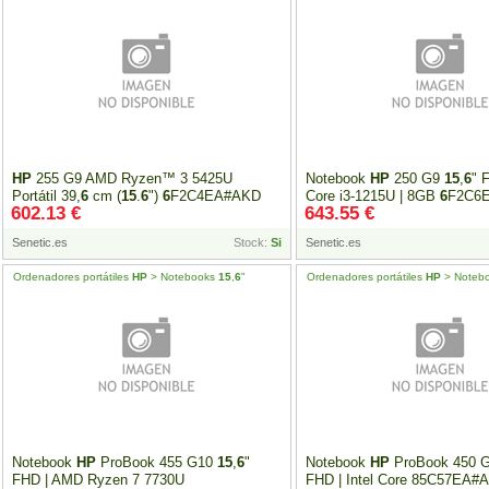
HP
255 G9 AMD Ryzen™ 3 5425U
Notebook
HP
250 G9
15
,
6
" 
Portátil 39,
6
cm (
15
.
6
")
6
F2C4EA#AKD
Core i3-1215U | 8GB
6
F2C6
602.13 €
643.55 €
Senetic.es
Stock:
Si
Senetic.es
Ordenadores portátiles
HP
> Notebooks
15
,
6
"
Ordenadores portátiles
HP
> Noteb
Notebook
HP
ProBook 455 G10
15
,
6
"
Notebook
HP
ProBook 450 
FHD | AMD Ryzen 7 7730U
FHD | Intel Core 85C57EA#