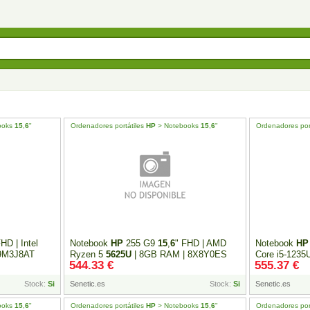
ooks
15
,
6
"
Ordenadores portátiles
HP
> Notebooks
15
,
6
"
Ordenadores por
FHD | Intel
Notebook
HP
255 G9
15
,
6
" FHD | AMD
Notebook
HP
 9M3J8AT
Ryzen 5
5625U
| 8GB RAM | 8X8Y0ES
Core i5-123
544.33 €
555.37 €
Stock:
Si
Senetic.es
Stock:
Si
Senetic.es
ooks
15
,
6
"
Ordenadores portátiles
HP
> Notebooks
15
,
6
"
Ordenadores por