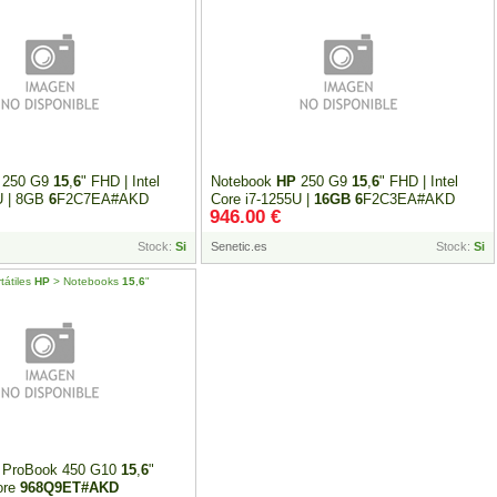
250 G9
15
,
6
" FHD | Intel
Notebook
HP
250 G9
15
,
6
" FHD | Intel
U | 8GB
6
F2C7EA#AKD
Core i7-1255U |
16GB
6
F2C3EA#AKD
946.00 €
Stock:
Si
Senetic.es
Stock:
Si
tátiles
HP
> Notebooks
15
,
6
"
ProBook 450 G10
15
,
6
"
Core
968Q9ET#AKD