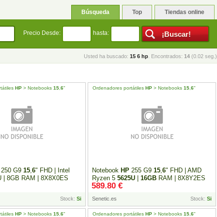
Búsqueda
Top
Tiendas online
Precio Desde:
hasta:
Usted ha buscado:
15 6 hp
. Encontrados:
14
(0.02 seg.)
tátiles
HP
> Notebooks
15
,
6
"
Ordenadores portátiles
HP
> Notebooks
15
,
6
"
250 G9
15
,
6
" FHD | Intel
Notebook
HP
255 G9
15
,
6
" FHD | AMD
5U | 8GB RAM | 8X8X0ES
Ryzen 5
5625U
|
16GB
RAM | 8X8Y2ES
589.80 €
Stock:
Si
Senetic.es
Stock:
Si
tátiles
HP
> Notebooks
15
,
6
"
Ordenadores portátiles
HP
> Notebooks
15
,
6
"