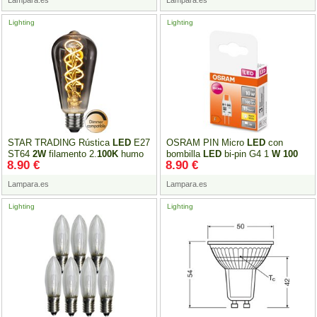
Lampara.es
Lampara.es
Lighting
Lighting
STAR TRADING Rústica
LED
E27
OSRAM PIN Micro
LED
con
ST64
2W
filamento 2.
100K
humo
bombilla
LED
bi-pin G4 1
W
100
8.90 €
8.90 €
lm 2700 K
Lampara.es
Lampara.es
Lighting
Lighting