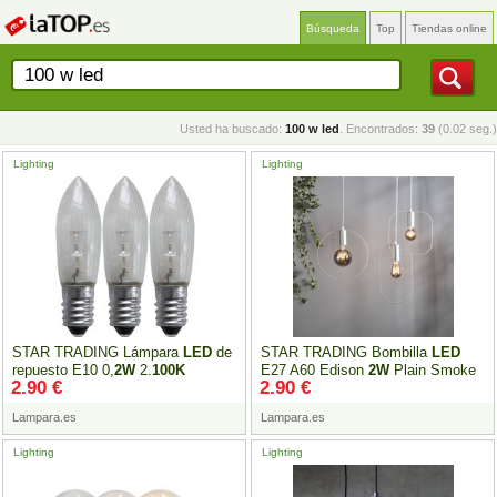
Búsqueda
Top
Tiendas online
Usted ha buscado:
100 w led
. Encontrados:
39
(0.02 seg.)
Lighting
Lighting
STAR TRADING Lámpara
LED
de
STAR TRADING Bombilla
LED
repuesto E10 0,
2W
2.
100K
E27 A60 Edison
2W
Plain Smoke
2.90 €
2.90 €
paquete de 3
2.
100K
Lampara.es
Lampara.es
Lighting
Lighting