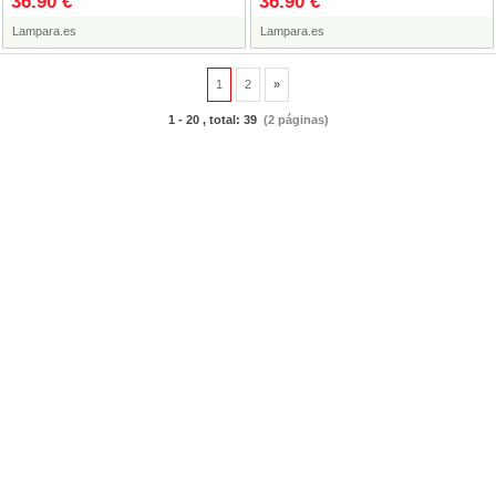
36.90 €
36.90 €
Lampara.es
Lampara.es
1
2
»
1 - 20 , total: 39
(2 páginas)