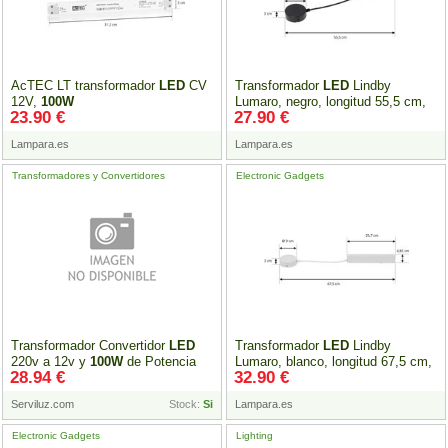
AcTEC LT transformador
LED
CV
Transformador
LED
Lindby
12V,
100W
Lumaro, negro, longitud 55,5 cm,
23.90 €
27.90 €
100W
Lampara.es
Lampara.es
Transformadores y Convertidores
Electronic Gadgets
Transformador Convertidor
LED
Transformador
LED
Lindby
220v a 12v y
100W
de Potencia
Lumaro, blanco, longitud 67,5 cm,
28.94 €
32.90 €
100W
Serviluz.com
Stock:
Si
Lampara.es
Electronic Gadgets
Lighting