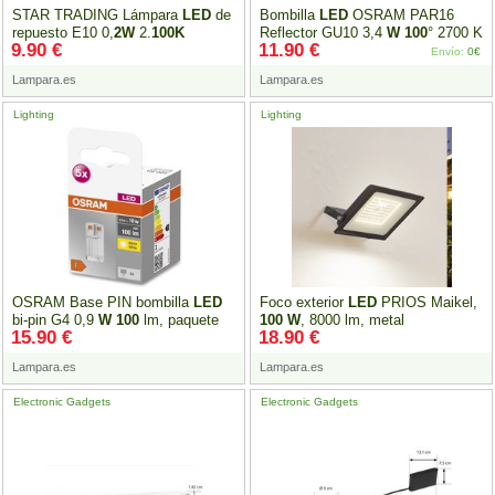
STAR TRADING Lámpara
LED
de
Bombilla
LED
OSRAM PAR16
repuesto E10 0,
2W
2.
100K
Reflector GU10 3,4
W
100
° 2700 K
9.90 €
11.90 €
Paquete de 7
Envío:
0€
Lampara.es
Lampara.es
Lighting
Lighting
OSRAM Base PIN bombilla
LED
Foco exterior
LED
PRIOS Maikel,
bi-pin G4 0,9
W
100
lm, paquete
100
W
, 8000 lm, metal
15.90 €
18.90 €
de 5 unidades
Lampara.es
Lampara.es
Electronic Gadgets
Electronic Gadgets