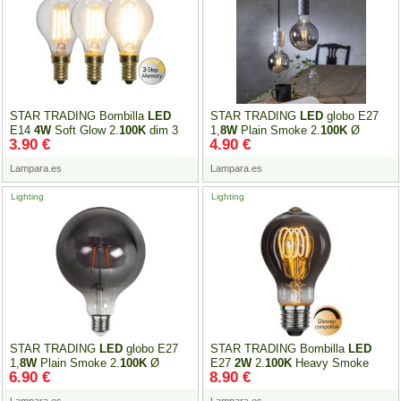
STAR TRADING Bombilla
LED
STAR TRADING
LED
globo E27
E14
4W
Soft Glow 2.
100K
dim 3
1,
8W
Plain Smoke 2.
100K
Ø
3.90 €
4.90 €
pasos
95mm
Lampara.es
Lampara.es
Lighting
Lighting
STAR TRADING
LED
globo E27
STAR TRADING Bombilla
LED
1,
8W
Plain Smoke 2.
100K
Ø
E27
2W
2.
100K
Heavy Smoke
6.90 €
8.90 €
125mm
filamento