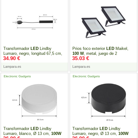
Transformador
LED
Lindby
Prios foco exterior
LED
Maikel,
Lumaro, negro, longitud 67,5 cm,
100
W
, metal, juego de 2
34.90 €
35.03 €
100W
Lampara.es
Lampara.es
Electronic Gadgets
Electronic Gadgets
Transformador
LED
Lindby
Transformador
LED
Lindby
Lumaro, blanco, Ø 13 cm,
100W
Lumaro, negro, Ø 13 cm,
100W